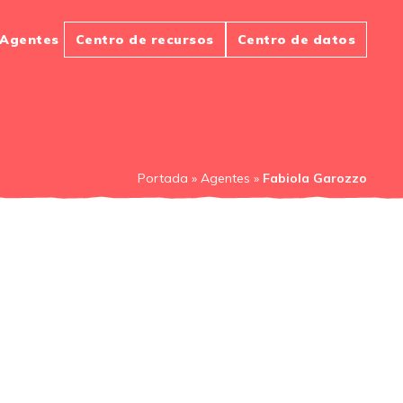
Agentes
Centro de recursos
Centro de datos
Portada
»
Agentes
»
Fabiola Garozzo