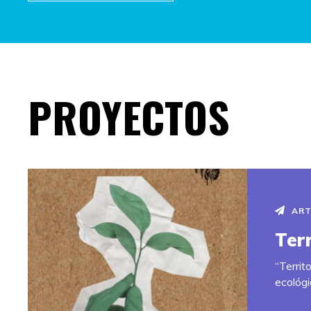
PROYECTOS
ART
​​Te
“​​Terr
ecológi