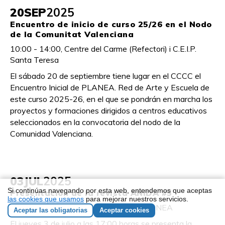
20
SEP
2025
Encuentro de inicio de curso 25/26 en el Nodo
de la Comunitat Valenciana
10:00 - 14:00, Centre del Carme (Refectori) i C.E.I.P.
Santa Teresa
El sábado 20 de septiembre tiene lugar en el CCCC el
Encuentro Inicial de PLANEA. Red de Arte y Escuela de
este curso 2025-26, en el que se pondrán en marcha los
proyectos y formaciones dirigidos a centros educativos
seleccionados en la convocatoria del nodo de la
Comunidad Valenciana.
03
JUL
2025
Si continúas navegando por esta web, entendemos que aceptas
Presentación de la revista ANIDA #5
las cookies que usamos
para mejorar nuestros servicios.
17:00 - 19:00, Canal de Youtube de PLANEA
Aceptar las obligatorias
Aceptar cookies
El jueves 3 de julio a las 17:00 horas se presenta la