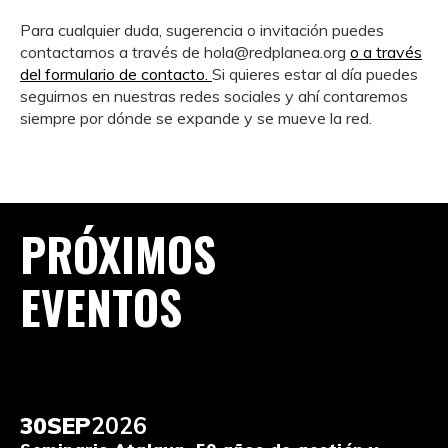
Para cualquier duda, sugerencia o invitación puedes
contactarnos a través de hola@redplanea.org
o a través
del formulario de contacto.
Si quieres estar al día puedes
seguirnos en nuestras redes sociales y ahí contaremos
siempre por dónde se expande y se mueve la red.
PRÓXIMOS
EVENTOS
30
SEP
2026