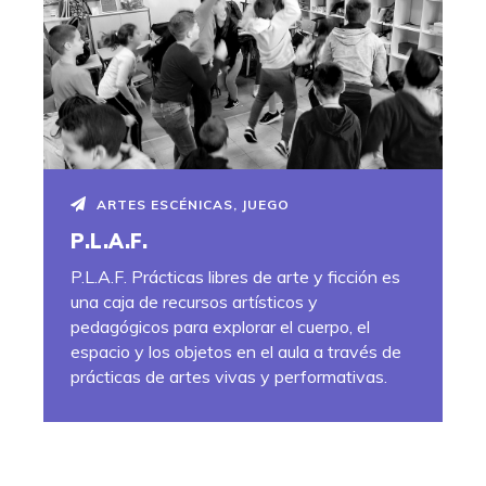
ARTES ESCÉNICAS
,
JUEGO
P.L.A.F.
P.L.A.F. Prácticas libres de arte y ficción es
una caja de recursos artísticos y
pedagógicos para explorar el cuerpo, el
espacio y los objetos en el aula a través de
prácticas de artes vivas y performativas.