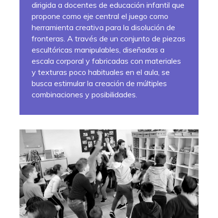
dirigida a docentes de educación infantil que
propone como eje central el juego como
herramienta creativa para la disolución de
fronteras. A través de un conjunto de piezas
escultóricas manipulables, diseñadas a
escala corporal y fabricadas con materiales
y texturas poco habituales en el aula, se
busca estimular la creación de múltiples
combinaciones y posibilidades.