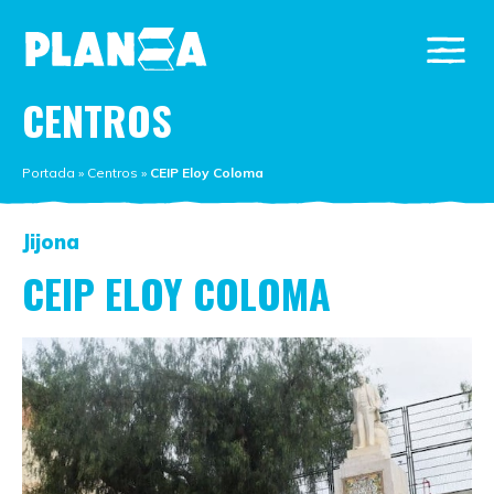
CENTROS
Portada
»
Centros
»
CEIP Eloy Coloma
Jijona
CEIP ELOY COLOMA