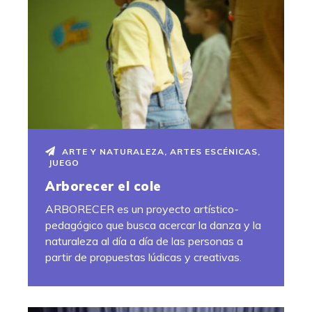
ARTE Y NATURALEZA
,
ARTES ESCÉNICAS
,
JUEGO
Arborecer el cole
ARBORECER es un proyecto artístico-
pedagógico que busca acercar la danza y la
naturaleza al día a día de las personas a
partir de propuestas lúdicas y creativas.