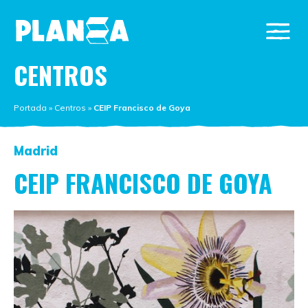
CENTROS
Portada
»
Centros
»
CEIP Francisco de Goya
Madrid
CEIP FRANCISCO DE GOYA