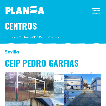
CENTROS
Portada
»
Centros
»
CEIP Pedro Garfias
Sevilla
CEIP PEDRO GARFIAS