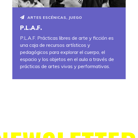
ARTES ESCÉNICAS
,
JUEGO
P.L.A.F.
P.L.A.F. Prácticas libres de arte y ficción es
una caja de recursos artísticos y
pedagógicos para explorar el cuerpo, el
espacio y los objetos en el aula a través de
prácticas de artes vivas y performativas.