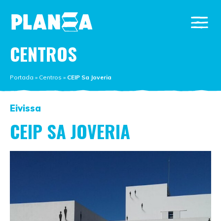
CENTROS
Portada
»
Centros
»
CEIP Sa Joveria
Eivissa
CEIP SA JOVERIA