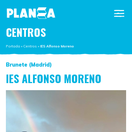
CENTROS
Portada
»
Centros
»
IES Alfonso Moreno
Brunete (Madrid)
IES ALFONSO MORENO