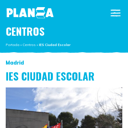
CENTROS
Portada
»
Centros
»
IES Ciudad Escolar
Madrid
IES CIUDAD ESCOLAR