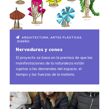
ARQUITECTURA
,
ARTES PLÁSTICAS
,
DISEÑO
Nervaduras y conos
El proyecto se basa en la premisa de que las
manifestaciones de la naturaleza están
sujetas a las demandas del espacio, el
tiempo y las fuerzas de la materia.