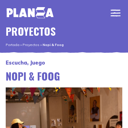
PROYECTOS
Portada
»
Proyectos
»
Nopi & Foog
Escucha
,
Juego
NOPI & FOOG