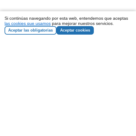
Si continúas navegando por esta web, entendemos que aceptas
las cookies que usamos
para mejorar nuestros servicios.
Aceptar las obligatorias
Aceptar cookies
NEWSLETTER
He leído y acepto los
términos y condiciones
Responsable de los datos: ZEMOS98 Sociedad Cooperativa
Andaluza SCA. CIF: F90135211
Finalidad de los datos: enviar boletines con nuestras
actividades y novedades.
Legitimación: tu consentimiento expreso.
Destinatario: utilizamos MailChimp, una plataforma de e-mail
marketing estadounidense que cumple el acuerdo de Privacy