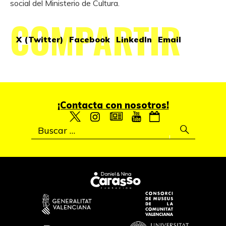
social del Ministerio de Cultura.
COMPARTIR
X (Twitter)
Facebook
LinkedIn
Email
¡Contacta con nosotros!