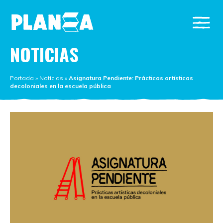
NOTICIAS
Portada
»
Noticias
»
Asignatura Pendiente: Prácticas artísticas
decoloniales en la escuela pública