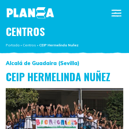
CENTROS
Portada
»
Centros
»
CEIP Hermelinda Nuñez
Alcalá de Guadaira (Sevilla)
CEIP HERMELINDA NUÑEZ