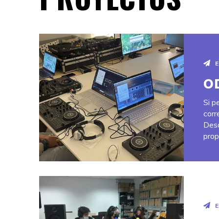
O
Si p
corr
Desd
prop