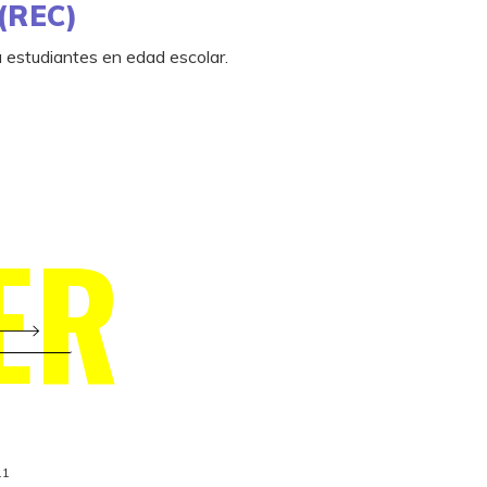
 (REC)
a estudiantes en edad escolar.
ER
11