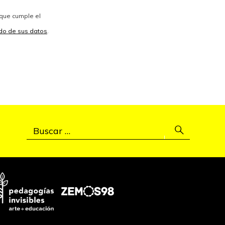
 que cumple el
vido de sus datos
.