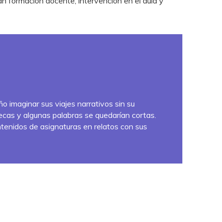
can formación docente, intervención en el aula y
o imaginar sus viajes narrativos sin su
as y algunas palabras se quedarían cortas.
tenidos de asignaturas en relatos con sus