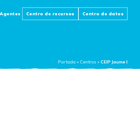
Agentes
Centro de recursos
Centro de datos
Portada
»
Centros
»
CEIP Jaume I