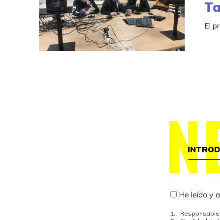
Ta
El p
N
He leído y 
Responsable 