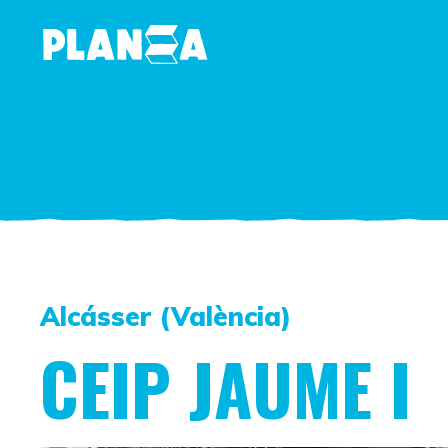
Alcásser (València)
CEIP JAUME I