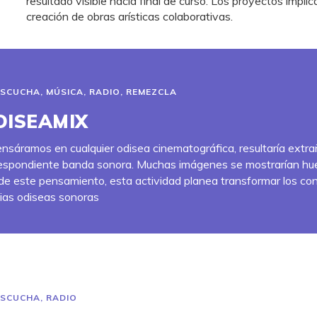
resultado visible hacia final de curso. Los proyectos impli
creación de obras arísticas colaborativas.
ESCUCHA
,
MÚSICA
,
RADIO
,
REMEZCLA
DISEAMIX
ensáramos en cualquier odisea cinematográfica, resultaría extrañ
espondiente banda sonora. Muchas imágenes se mostrarían huec
e este pensamiento, esta actividad planea transformar los con
ias odiseas sonoras
ESCUCHA
,
RADIO