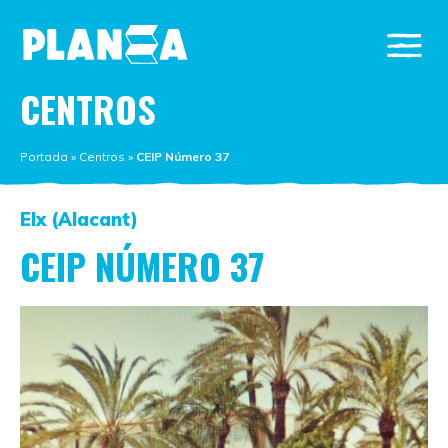
CENTROS
Portada
»
Centros
»
CEIP Número 37
Elx (Alacant)
CEIP NÚMERO 37