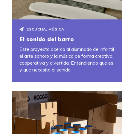
ESCUCHA
,
MÚSICA
El sonido del barro
Este proyecto acerca al alumnado de infantil
el arte sonoro y la música de forma creativa,
cooperativa y divertida. Entendiendo qué es
y qué necesita el sonido.