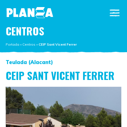
CENTROS
Portada
»
Centros
»
CEIP Sant Vicent Ferrer
Teulada (Alacant)
CEIP SANT VICENT FERRER