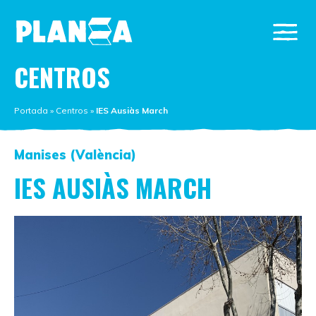
CENTROS
Portada
»
Centros
»
IES Ausiàs March
Manises (València)
IES AUSIÀS MARCH