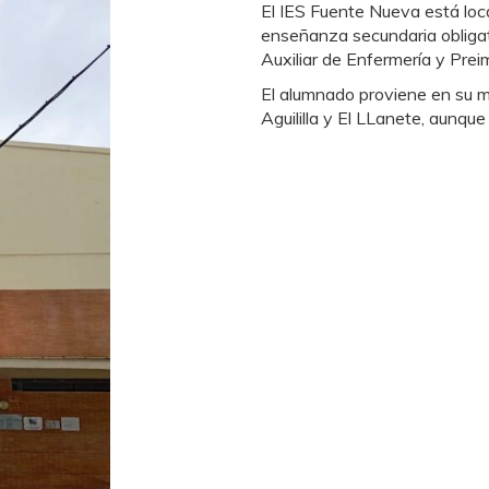
El IES Fuente Nueva está loca
enseñanza secundaria obligato
Auxiliar de Enfermería y Preim
El alumnado proviene en su m
Aguililla y El LLanete, aunqu