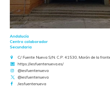
Andalucía
Centro colaborador
Secundaria
C/ Fuente Nueva S/N. C.P: 41530, Morón de la fronter
https://iesfuentenueva.es/
@iesfuentenueva
@iesfuentenueva
/iesfuentenueva