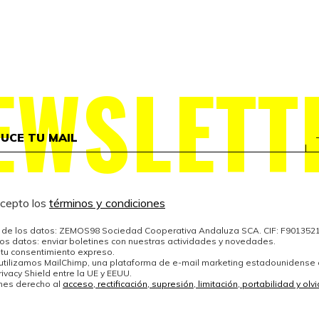
EWSLETT
acepto los
términos y condiciones
de los datos: ZEMOS98 Sociedad Cooperativa Andaluza SCA. CIF: F901352
los datos: enviar boletines con nuestras actividades y novedades.
 tu consentimiento expreso.
 utilizamos MailChimp, una plataforma de e-mail marketing estadounidense
ivacy Shield entre la UE y EEUU.
enes derecho al
acceso, rectificación, supresión, limitación, portabilidad y ol