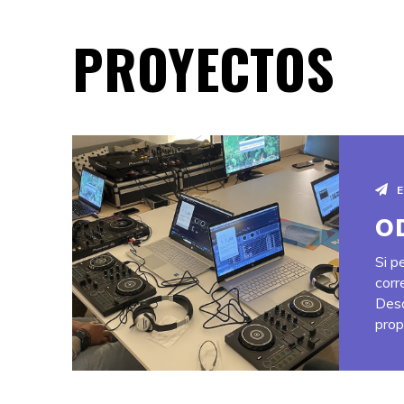
PROYECTOS
O
Si p
corr
Desd
prop