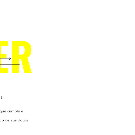
ER
11
 que cumple el
vido de sus datos
.