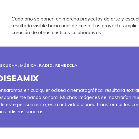
Cada año se ponen en marcha proyectos de arte y escuela
resultado visible hacia final de curso. Los proyectos impli
creación de obras arísticas colaborativas.
ESCUCHA
,
MÚSICA
,
RADIO
,
REMEZCLA
DISEAMIX
ensáramos en cualquier odisea cinematográfica, resultaría extrañ
espondiente banda sonora. Muchas imágenes se mostrarían huec
e este pensamiento, esta actividad planea transformar los con
ias odiseas sonoras