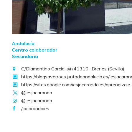
Andalucía
Centro colaborador
Secundaria
C/Diamantino García, s/n,41310 , Brenes (Sevilla)
https://blogsaverroes.juntadeandalucia.es/iesjacaran
https://sites.google.com/iesjacaranda.es/aprendizaje-
@iesjacaranda
@iesjacaranda
/jacarandaies