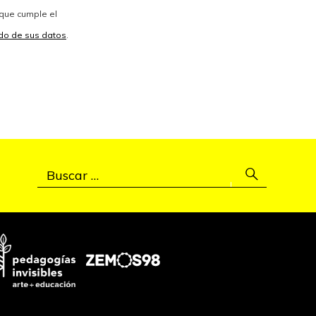
 que cumple el
vido de sus datos
.