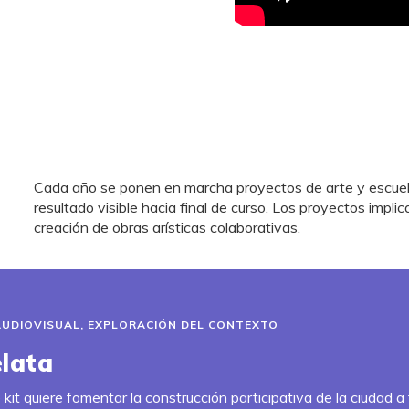
Cada año se ponen en marcha proyectos de arte y escuela
resultado visible hacia final de curso. Los proyectos impli
creación de obras arísticas colaborativas.
AUDIOVISUAL
,
EXPLORACIÓN DEL CONTEXTO
lata
 kit quiere fomentar la construcción participativa de la ciudad a