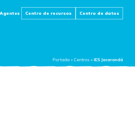
Agentes
Centro de recursos
Centro de datos
Portada
»
Centros
»
IES Jacarandá