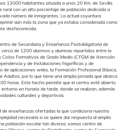
nos 13000 habitantes situada a unos 20 Km. de Sevilla.
rural con un alto porcentaje de población dedicada a
levado número de inmigrantes. La actual coyuntura
deprimir aún más la zona que ya estaba considerada como
nte desfavorecida.
 centro de Secundaria y Enseñanza Postobligatoria de
n cerca de 1200 alumnos y alumnas repartidos entre la
 los Ciclos Formativos de Grado Medio (CFGM de Atención
pendencia y de Instalaciones frigoríficas y de
o de aplicaciones webs, la Formación Profesional Básica,
de Adultos, por lo que tiene una amplia jornada que abarca
:00 horas. Este hecho permite que el centro esté abierto
l entorno en horario de tarde, donde se realizan, además
ividades culturales y deportivas.
d de enseñanzas ofertadas la que condiciona nuestra
plejidad necesaria si se quiere dar respuesta al amplio
a población escolar tan diversa: somos centro de