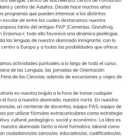
ro Bilingüe, centro de Bachillerato, centro de Formación
daria y centro de Adultos. Desde hace muchos años
os programas que pueden interesar a los distintos
n escolar de entre los cuales destacamos nuestra
uropeos tanto del antiguo PAP (Comenius, Grundtvig,
 Erasmus+; todo ello favorece una dinámica plurilingüe,
da las lenguas de nuestro alumnado inmigrante, con lo
 centro a Europa y a todas las posibilidades que ofrece.
zamos actividades puntuales a lo largo de todo el curso,
emana de las Lenguas, las Jornadas de Orientación
Feria de las Ciencias, además de excursiones y viajes de
atoria es nuestra brújula a la hora de tomar cualquier
 el foco a nuestro alumnado, nuestro norte. En nuestro
nos/as, un centenar de docentes, equipo PAS, equipo de
 por utilizar fórmulas extracurriculares como estrategia
ivo, cultural, pedagógico, social y económico. La idea es
 nuestro alumnado tanto a nivel formativo, laboral como
ean ciudadanos/as sanos/as, educados/as, cualificados/as,