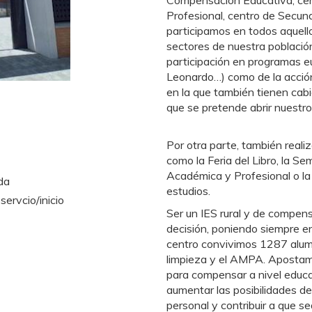
Compensación Educativa, cent
Profesional, centro de Secun
participamos en todos aquell
sectores de nuestra població
participación en programas e
Leonardo…) como de la acción
en la que también tienen cabi
que se pretende abrir nuestro
Por otra parte, también reali
como la Feria del Libro, la S
Académica y Profesional o la 
da
estudios.
servcio/inicio
Ser un IES rural y de compens
decisión, poniendo siempre en
centro convivimos 1287 alum
limpieza y el AMPA. Apostamos
para compensar a nivel educat
aumentar las posibilidades de
personal y contribuir a que s