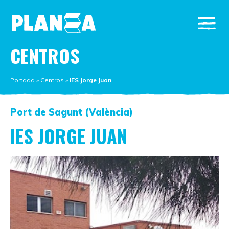
CENTROS
Portada
»
Centros
»
IES Jorge Juan
Port de Sagunt (València)
IES JORGE JUAN