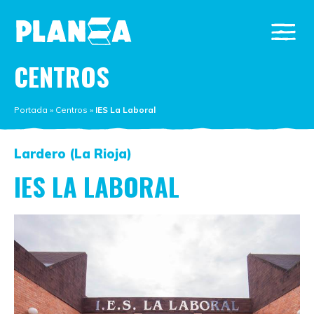
CENTROS
Portada
»
Centros
»
IES La Laboral
Lardero (La Rioja)
IES LA LABORAL