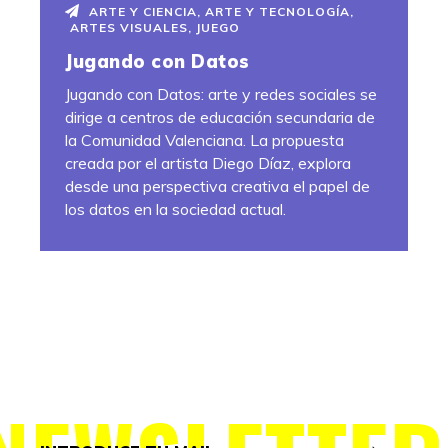
ARTE Y CIENCIA
,
ARTE Y TECNOLOGÍA
,
ARTES VISUALES
,
JUEGO
Jugando con Datos
Jugando con Datos: arte y redes sociales se
dirige a centros de educación secundaria de
la Comunidad Valenciana. La propuesta
creada por el artista Diego Díaz, explora
desde una perspectiva creativa el papel de
los datos en la sociedad actual.