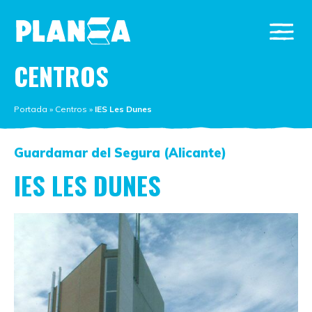
CENTROS
Portada
»
Centros
»
IES Les Dunes
Guardamar del Segura (Alicante)
IES LES DUNES