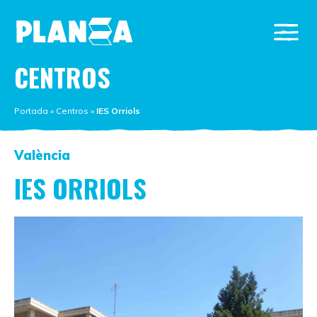
CENTROS
Portada
»
Centros
»
IES Orriols
València
IES ORRIOLS