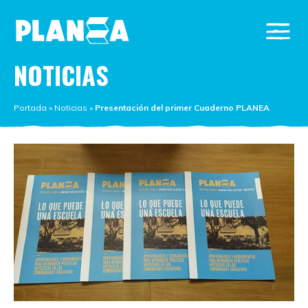
NOTICIAS
Portada
»
Noticias
»
Presentación del primer Cuaderno PLANEA