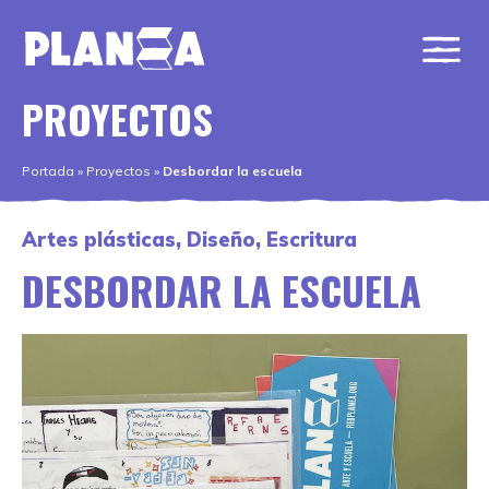
PROYECTOS
Portada
»
Proyectos
»
Desbordar la escuela
Artes plásticas
,
Diseño
,
Escritura
DESBORDAR LA ESCUELA