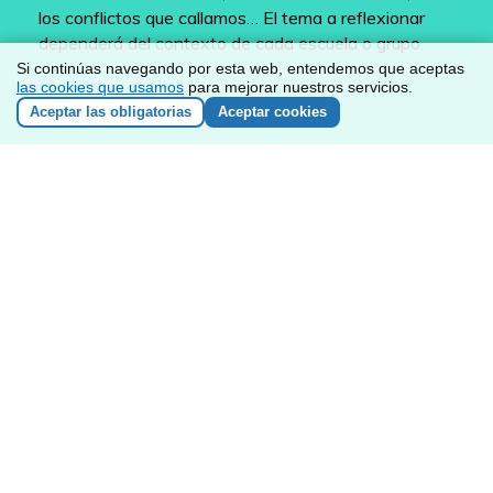
los conflictos que callamos… El tema a reflexionar
dependerá del contexto de cada escuela o grupo.
Si continúas navegando por esta web, entendemos que aceptas
las cookies que usamos
para mejorar nuestros servicios.
Aceptar las obligatorias
Aceptar cookies
NEWSLETTER
He leído y acepto los
términos y condiciones
Responsable de los datos: ZEMOS98 Sociedad Cooperativa
Andaluza SCA. CIF: F90135211
Finalidad de los datos: enviar boletines con nuestras
actividades y novedades.
Legitimación: tu consentimiento expreso.
Destinatario: utilizamos MailChimp, una plataforma de e-mail
marketing estadounidense que cumple el acuerdo de Privacy