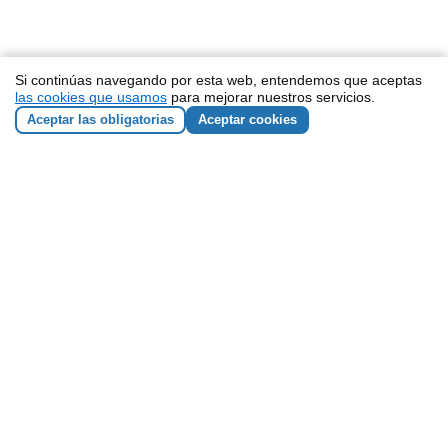
Si continúas navegando por esta web, entendemos que aceptas
las cookies que usamos
para mejorar nuestros servicios.
Aceptar las obligatorias
Aceptar cookies
NEWSLETTER
He leído y acepto los
términos y condiciones
Responsable de los datos: ZEMOS98 Sociedad Cooperativa
Andaluza SCA. CIF: F90135211
Finalidad de los datos: enviar boletines con nuestras
actividades y novedades.
Legitimación: tu consentimiento expreso.
Destinatario: utilizamos MailChimp, una plataforma de e-mail
marketing estadounidense que cumple el acuerdo de Privacy
Shield entre la UE y EEUU.