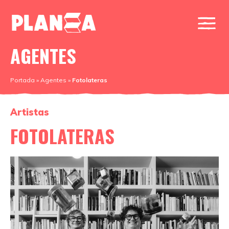
AGENTES
Portada
»
Agentes
»
Fotolateras
Artistas
FOTOLATERAS