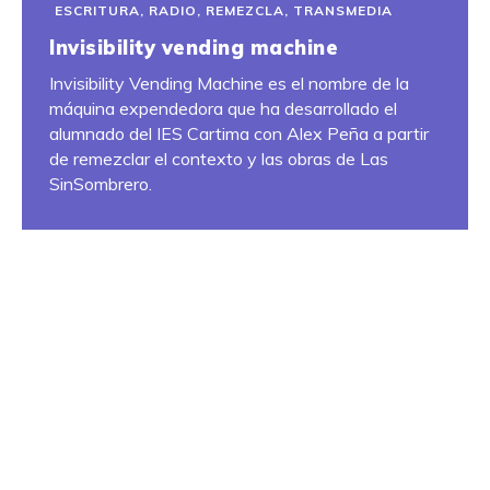
ESCRITURA
,
RADIO
,
REMEZCLA
,
TRANSMEDIA
Invisibility vending machine
Invisibility Vending Machine es el nombre de la
máquina expendedora que ha desarrollado el
alumnado del IES Cartima con Alex Peña a partir
de remezclar el contexto y las obras de Las
SinSombrero.