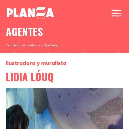
AGENTES
Portada
»
Agentes
»
Lidia Lóuq
Ilustradora y muralista
LIDIA LÓUQ