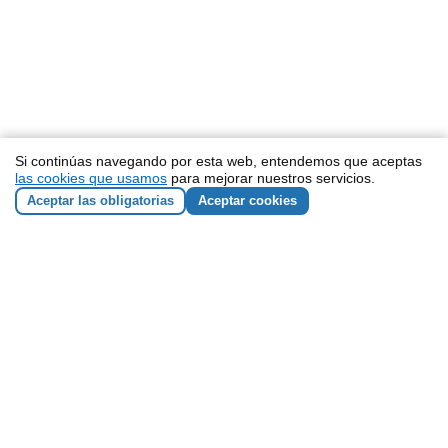
Si continúas navegando por esta web, entendemos que aceptas
las cookies que usamos
para mejorar nuestros servicios.
Aceptar las obligatorias
Aceptar cookies
NEWSLETTER
He leído y acepto los
términos y condiciones
Responsable de los datos: ZEMOS98 Sociedad Cooperativa
Andaluza SCA. CIF: F90135211
Finalidad de los datos: enviar boletines con nuestras