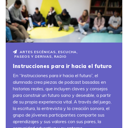
ARTES ESCÉNICAS
,
ESCUCHA
,
PASEOS Y DERIVAS
,
RADIO
Instrucciones para ir hacia el futuro
En “Instrucciones para ir hacia el futuro”, el
alumnado crea piezas de podcast basadas en
historias reales, que incluyen claves y consejos
para construir un futuro sano y deseable, a partir
de su propia experiencia vital. A través del juego,
la escritura, la entrevista y la creación sonora, el
grupo de jóvenes participantes comparte sus
aprendizajes y sus valores con sus pares, la