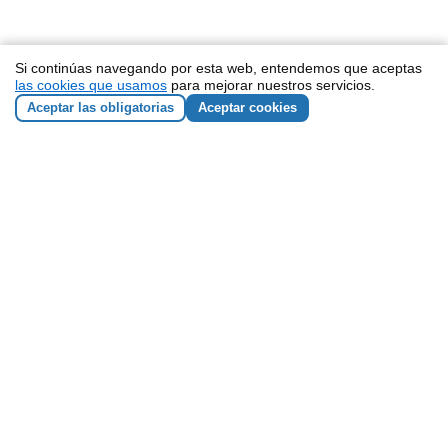
Si continúas navegando por esta web, entendemos que aceptas
las cookies que usamos
para mejorar nuestros servicios.
Aceptar las obligatorias
Aceptar cookies
NEWSLETTER
He leído y acepto los
términos y condiciones
Responsable de los datos: ZEMOS98 Sociedad Cooperativa
Andaluza SCA. CIF: F90135211
Finalidad de los datos: enviar boletines con nuestras
actividades y novedades.
Legitimación: tu consentimiento expreso.
Destinatario: utilizamos MailChimp, una plataforma de e-mail
marketing estadounidense que cumple el acuerdo de Privacy
Shield entre la UE y EEUU.
Derechos: tienes derecho al
acceso, rectificación, supresión,