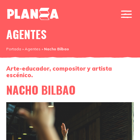
AGENTES
Portada
»
Agentes
»
Nacho Bilbao
Arte-educador, compositor y artista
escénico.
NACHO BILBAO