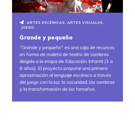
ARTES ESCÉNICAS
,
ARTES VISUALES
,
JUEGO
Grande y pequeño
"Grande y pequeño" es una caja de recursos
en forma de maleta de teatro de sombras
dirigida a la etapa de Educación Infantil (3 a
6 años). El proyecto propone una primera
aproximación al lenguaje escénico a través
del juego con la luz, la oscuridad, las sombras
y la transformación de los tamaños.