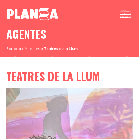
AGENTES
Portada
»
Agentes
»
Teatres de la Llum
TEATRES DE LA LLUM