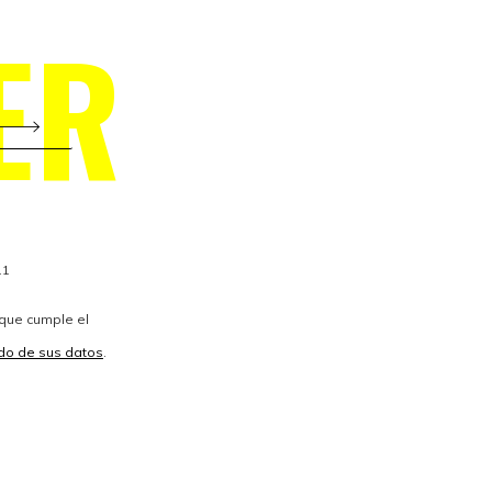
ER
11
 que cumple el
vido de sus datos
.