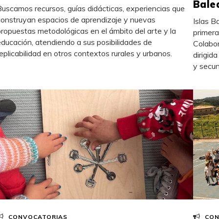
Bale
Buscamos recursos, guías didácticas, experiencias que
construyan espacios de aprendizaje y nuevas
Islas B
propuestas metodológicas en el ámbito del arte y la
primera
educación, atendiendo a sus posibilidades de
Colabor
replicabilidad en otros contextos rurales y urbanos.
dirigid
y secun
CONVOCATORIAS
CON