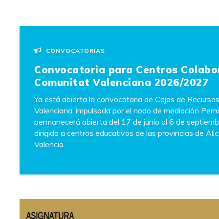
CONVOCATORIAS
Convocatoria para Centros Colabo
Comunitat Valenciana 2026/2027
Ya está abierta la convocatoria de Cajas de Recurso
Valenciana, impulsada por el nodo de mediación Per
permanecerá abierta del 17 de junio al 6 de septiem
dirigida a centros educativos de las provincias de Ali
Valencia.