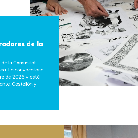
radores de la
s de la Comunitat
mea. La convocatoria
bre de 2026 y está
cante, Castellón y