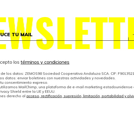
EWSLETT
acepto los
términos y condiciones
de los datos: ZEMOS98 Sociedad Cooperativa Andaluza SCA. CIF: F901352
los datos: enviar boletines con nuestras actividades y novedades.
 tu consentimiento expreso.
 utilizamos MailChimp, una plataforma de e-mail marketing estadounidense
ivacy Shield entre la UE y EEUU.
enes derecho al
acceso, rectificación, supresión, limitación, portabilidad y ol