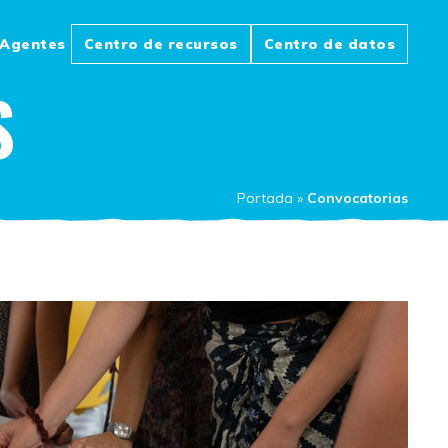
Agentes
Centro de recursos
Centro de datos
S
Portada
»
Convocatorias