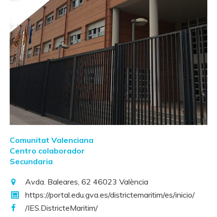
Comunitat Valenciana
Centro colaborador
Secundaria
Avda. Baleares, 62 46023 València
https://portal.edu.gva.es/districtemaritim/es/inicio/
/IES.DistricteMaritim/