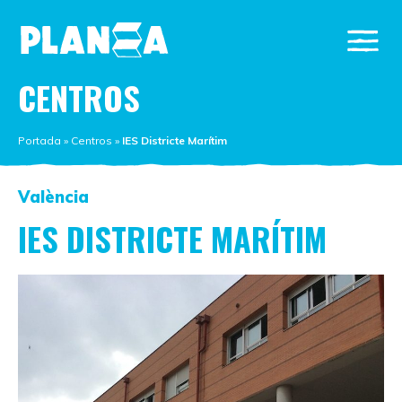
CENTROS
Portada
»
Centros
»
IES Districte Marítim
València
IES DISTRICTE MARÍTIM