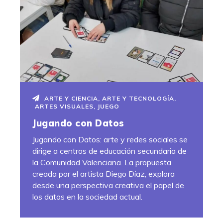
ARTE Y CIENCIA
,
ARTE Y TECNOLOGÍA
,
ARTES VISUALES
,
JUEGO
Jugando con Datos
Jugando con Datos: arte y redes sociales se
dirige a centros de educación secundaria de
la Comunidad Valenciana. La propuesta
creada por el artista Diego Díaz, explora
desde una perspectiva creativa el papel de
los datos en la sociedad actual.