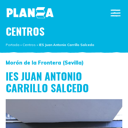
CENTROS
Portada
»
Centros
»
IES Juan Antonio Carrillo Salcedo
Morón de la Frontera (Sevilla)
IES JUAN ANTONIO
CARRILLO SALCEDO