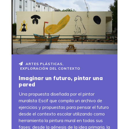
ARTES PLÁSTICAS
,
EXPLORACIÓN DEL CONTEXTO
Imaginar un futuro, pintar una
pared
Una propuesta diseñada por el pintor
muralista Escif que compila un archivo de
ejercicios y propuestas para pensar el futuro
desde el contexto escolar utilizando como
herramienta la pintura mural en todas sus
fases: desde la génesis de la idea primaria, la