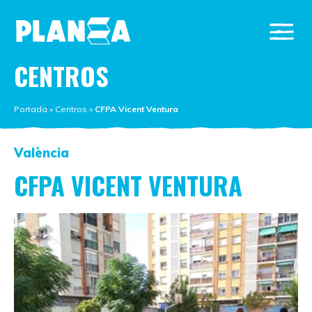
CENTROS
Portada
»
Centros
»
CFPA Vicent Ventura
València
CFPA VICENT VENTURA