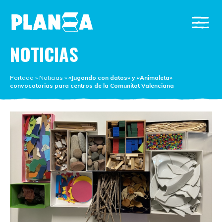
NOTICIAS
Portada
»
Noticias
»
«Jugando con datos» y «Animaleta»
convocatorias para centros de la Comunitat Valenciana