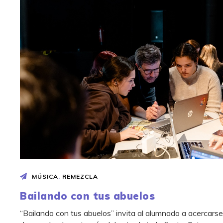
MÚSICA
,
REMEZCLA
Bailando con tus abuelos
“Bailando con tus abuelos” invita al alumnado a acercarse 