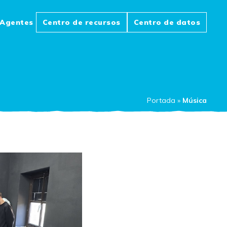
Agentes
Centro de recursos
Centro de datos
Portada
»
Música