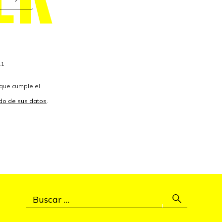
11
 que cumple el
vido de sus datos
.