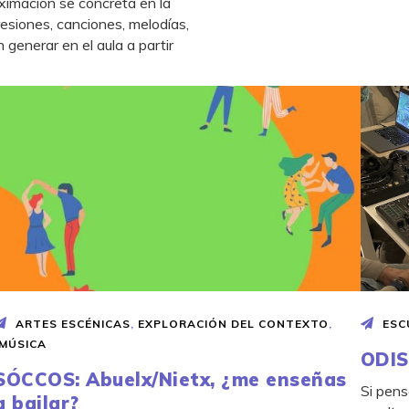
oximación se concreta en la
resiones, canciones, melodías,
 generar en el aula a partir
ARTES ESCÉNICAS
,
EXPLORACIÓN DEL CONTEXTO
,
ESC
MÚSICA
ODIS
SÓCCOS: Abuelx/Nietx, ¿me enseñas
Si pens
a bailar?