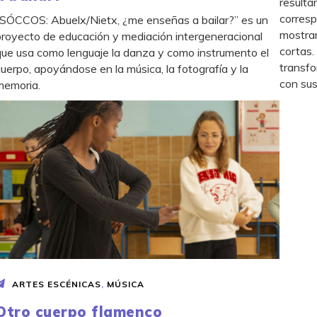
resulta
corres
“SÓCCOS: Abuelx/Nietx, ¿me enseñas a bailar?” es un
mostrar
proyecto de educación y mediación intergeneracional
cortas.
que usa como lenguaje la danza y como instrumento el
transfo
cuerpo, apoyándose en la música, la fotografía y la
con sus
memoria.
ARTES ESCÉNICAS
,
MÚSICA
Otro cuerpo flamenco