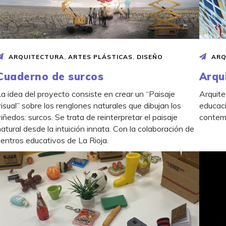
ARQUITECTURA
,
ARTES PLÁSTICAS
,
DISEÑO
ARQ
Cuaderno de surcos
Arqu
La idea del proyecto consiste en crear un “Paisaje
Arquite
visual” sobre los renglones naturales que dibujan los
educaci
viñedos: surcos. Se trata de reinterpretar el paisaje
contem
natural desde la intuición innata. Con la colaboración de
centros educativos de La Rioja.