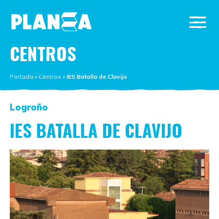
CENTROS
Portada
»
Centros
»
IES Batalla de Clavijo
Logroño
IES BATALLA DE CLAVIJO