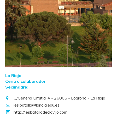
La Rioja
Centro colaborador
Secundaria
C/General Urrutia, 4 - 26005 - Logroño - La Rioja
ies.batalla@larioja.edu.es
http://iesbatalladeclavijo.com