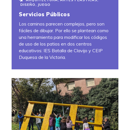
DISEÑO
,
JUEGO
Servicios Públicos
Los caminos parecen complejos, pero son
fáciles de dibujar. Por ello se plantean como
una herramienta para modificar los códigos
de uso de los patios en dos centros
educativos: IES Batalla de Clavijo y CEIP
Duquesa de la Victoria.