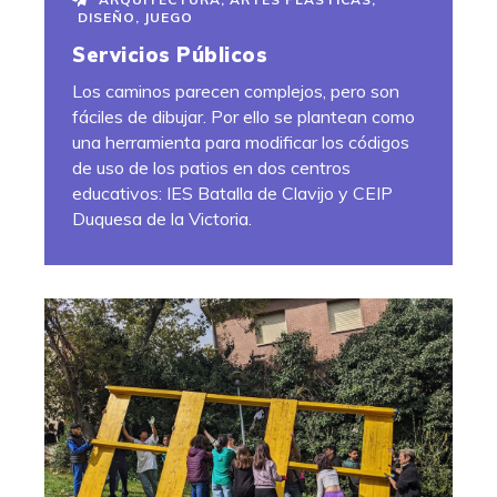
DISEÑO
,
JUEGO
Servicios Públicos
Los caminos parecen complejos, pero son
fáciles de dibujar. Por ello se plantean como
una herramienta para modificar los códigos
de uso de los patios en dos centros
educativos: IES Batalla de Clavijo y CEIP
Duquesa de la Victoria.