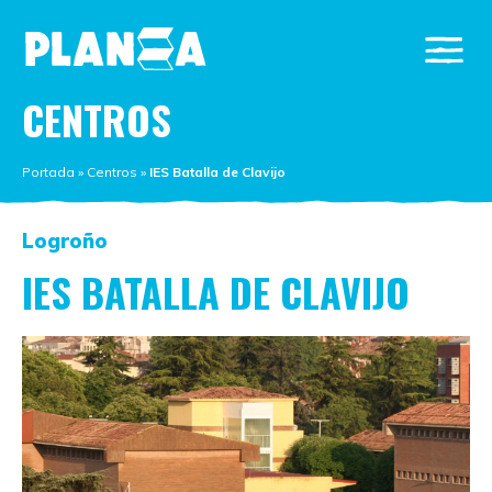
CENTROS
Portada
»
Centros
»
IES Batalla de Clavijo
Logroño
IES BATALLA DE CLAVIJO