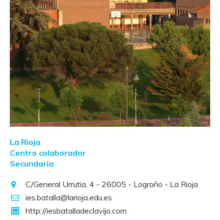
La Rioja
Centro colaborador
Secundaria
C/General Urrutia, 4 - 26005 - Logroño - La Rioja
ies.batalla@larioja.edu.es
http://iesbatalladeclavijo.com