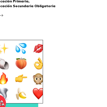
cación Primaria,
cación Secundaria Obligatoria