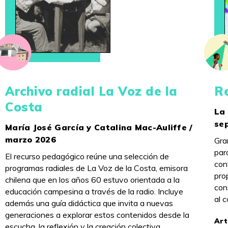
Archivo radial La Voz de la
R
Costa
La 
se
María José García y Catalina Mac-Auliffe /
marzo 2026
Gra
par
El recurso pedagógico reúne una selección de
con
programas radiales de La Voz de la Costa, emisora
pro
chilena que en los años 60 estuvo orientada a la
con
educación campesina a través de la radio. Incluye
al 
además una guía didáctica que invita a nuevas
generaciones a explorar estos contenidos desde la
Art
escucha, la reflexión y la creación colectiva.