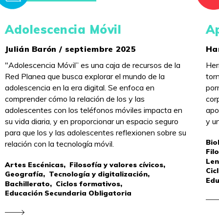
Adolescencia Móvil
Ap
Julián Barón / septiembre 2025
Ha
"Adolescencia Móvil” es una caja de recursos de la
Her
Red Planea que busca explorar el mundo de la
tor
adolescencia en la era digital. Se enfoca en
por
comprender cómo la relación de los y las
cor
adolescentes con los teléfonos móviles impacta en
apo
su vida diaria, y en proporcionar un espacio seguro
y u
para que los y las adolescentes reflexionen sobre su
Bio
relación con la tecnología móvil.
Fil
Len
Artes Escénicas,
Filosofía y valores cívicos,
Cic
Geografía,
Tecnología y digitalización,
Edu
Bachillerato,
Ciclos formativos,
Educación Secundaria Obligatoria