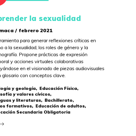
render la sexualidad
maca / febrero 2021
ramienta para generar reflexiones críticas en
no a la sexualidad, los roles de género y la
nografía. Propone prácticas de expresión
poral y acciones virtuales colaborativas
yándose en el visionado de piezas audiovisuales
n glosario con conceptos clave.
logía y geología,
Educación Física,
osofía y valores cívicos,
guas y literaturas,
Bachillerato,
los formativos,
Educación de adultos,
cación Secundaria Obligatoria