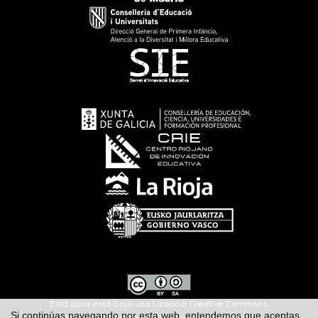
Esta obra está bajo una Licencia Creative Commons
Si continúas navegando por esta web, entendemos que aceptas
Atribución-NoComercial-SinDerivar 4.0 Internacional