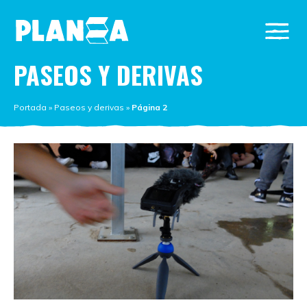
PASEOS Y DERIVAS
Portada
»
Paseos y derivas
»
Página 2