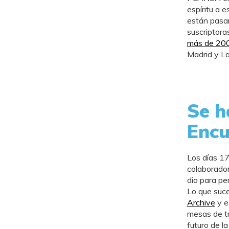
espíritu a 
están pasan
suscriptor
más de 200
Madrid y La
Se h
Encu
Los días 17
colaborador
dio para pe
Lo que suc
Archive
y e
mesas de tr
futuro de la