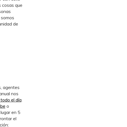
s cosas que
rsonas
y somos
unidad de
s, agentes
anual nos
todo el día
.
ube
o
lugar en 5
ontar el
ción: