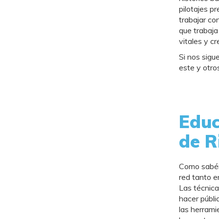
pilotajes p
trabajar co
que trabaja
vitales y cr
Si nos sigu
este y otro
Educ
de R
Como sabéis
red tanto e
Las técnica
hacer públi
las herrami