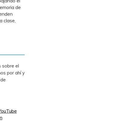
bajando el
memoria de
tenden
a clase,
 sobre el
os por ahí y
 de