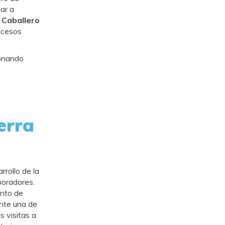
ar a
a Caballero
ocesos
ionando
erra
rollo de la
boradores.
unto de
ante una de
s visitas a