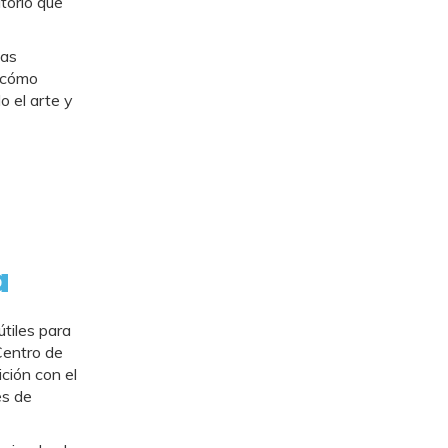
torio que
las
r cómo
o el arte y
a
tiles para
Centro de
ción con el
es de