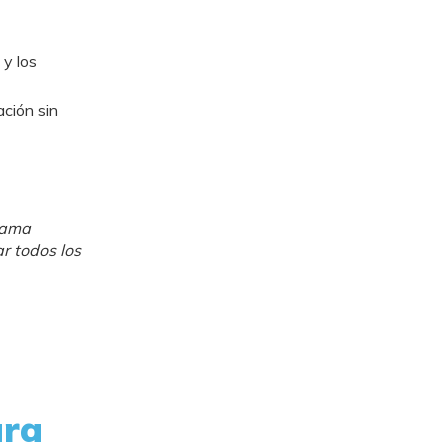
 y los
ción sin
rama
r todos los
ara