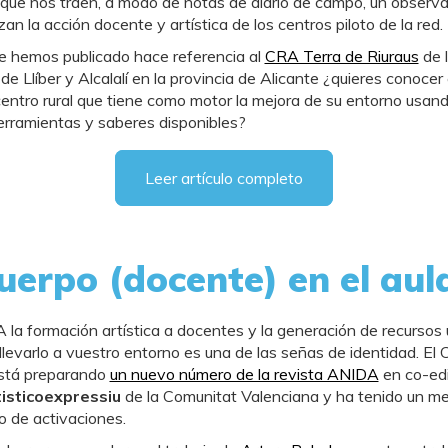
 que nos traen, a modo de notas de diario de campo, un observa
an la acción docente y artística de los centros piloto de la red.
ue hemos publicado hace referencia al
CRA Terra de Riuraus
de 
 de Llíber y Alcalalí en la provincia de Alicante ¿quieres conoce
centro rural que tiene como motor la mejora de su entorno usand
erramientas y saberes disponibles?
Leer artículo completo
uerpo (docente) en el aul
a formación artística a docentes y la generación de recursos ú
llevarlo a vuestro entorno es una de las señas de identidad. El 
stá preparando
un nuevo número de la revista ANIDA
en co-edi
isticoexpressiu
de la Comunitat Valenciana y ha tenido un m
no de activaciones.