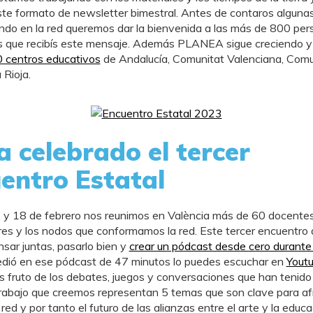
este formato de newsletter bimestral. Antes de contaros alguna
do en la red queremos dar la bienvenida a las más de 800 pe
as que recibís este mensaje. Además PLANEA sigue creciendo 
 centros educativos
de Andalucía, Comunitat Valenciana, Com
 Rioja.
a celebrado el tercer
entro Estatal
 y 18 de febrero nos reunimos en València más de 60 docente
es y los nodos que conformamos la red. Este tercer encuentro 
nsar juntas, pasarlo bien y
crear un pódcast desde cero durante 
edió en ese pódcast de 47 minutos lo puedes escuchar en
Yout
s fruto de los debates, juegos y conversaciones que han tenido 
abajo que creemos representan 5 temas que son clave para afr
 red y por tanto el futuro de las alianzas entre el arte y la educa