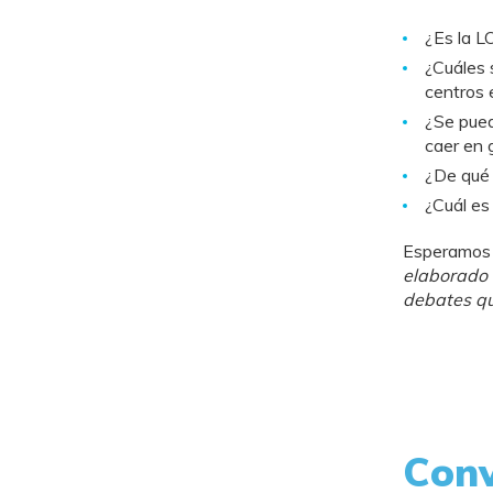
¿Es la L
¿Cuáles s
centros 
¿Se pued
caer en 
¿De qué 
¿Cuál es
Esperamos 
elaborado 
debates qu
Conv