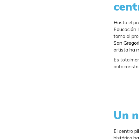
cent
Hasta el p
Educación I
torno al pr
San Gregor
artista ha 
Es totalment
autoconstru
Un n
El centro p
histórico b