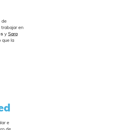
 de
 trabajar en
es
y
Sara
o que la
red
lar e
ero de