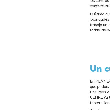
los centros
contextualiz
El último q
localidades
trabaja un 
todas las h
Un c
En PLANEA l
que podáis 
Recursos e
CEFIRE Art
febrero lle