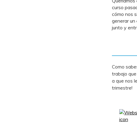
Queríamos 
curso pasa
cómo nos si
generar un e
junto y ent
Como sabes 
trabajo que
a que nos l
trimestre!