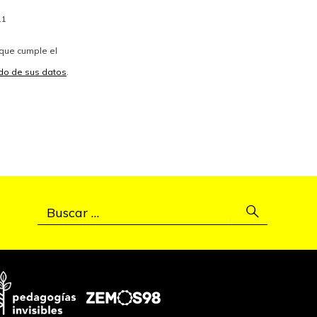
11
 que cumple el
vido de sus datos
.