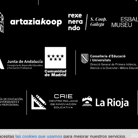
e Commons
20
 aceptas
las cookies que usamos
para mejorar nuestros servicios.