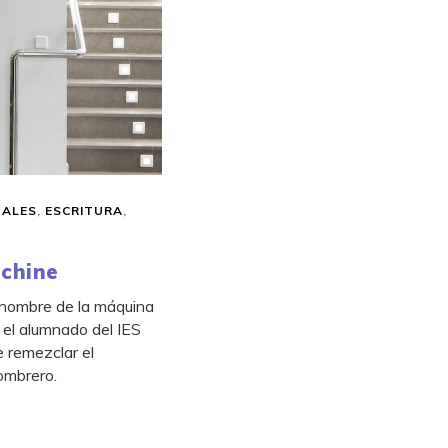
UALES
,
ESCRITURA
,
achine
l nombre de la máquina
el alumnado del IES
 remezclar el
ombrero.