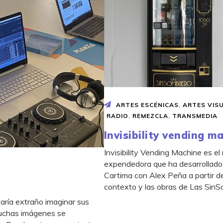
ARTES ESCÉNICAS
,
ARTES VIS
RADIO
,
REMEZCLA
,
TRANSMEDIA
Invisibility vending m
Invisibility Vending Machine es e
expendedora que ha desarrollado 
Cartima con Alex Peña a partir de
contexto y las obras de Las SinS
taría extraño imaginar sus
Muchas imágenes se