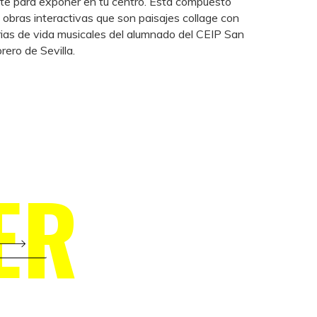
nte para exponer en tu centro. Está compuesto
 obras interactivas que son paisajes collage con
rias de vida musicales del alumnado del CEIP San
rero de Sevilla.
ER