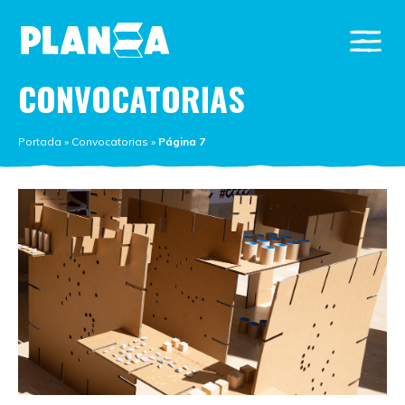
CONVOCATORIAS
Portada
»
Convocatorias
»
Página 7