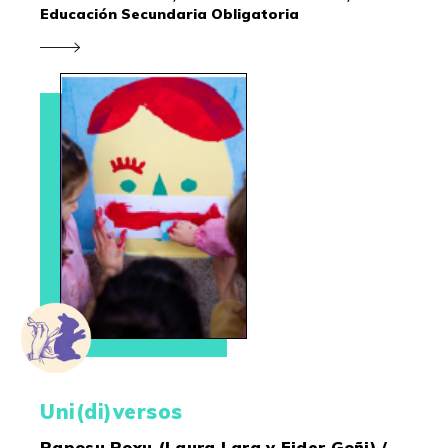
Educación Secundaria Obligatoria
Uni(di)versos
Raposu Roxu (Laura Lara y Eider Goñi) /