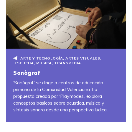
ARTE Y TECNOLOGÍA
,
ARTES VISUALES
,
ESCUCHA
,
MÚSICA
,
TRANSMEDIA
Sonògraf
‘Sonògraf’ se dirige a centros de educación
primaria de la Comunidad Valenciana. La
propuesta creada por ‘Playmodes’, explora
conceptos básicos sobre acústica, música y
síntesis sonora desde una perspectiva lúdica.