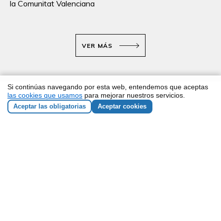
la Comunitat Valenciana
VER MÁS
Si continúas navegando por esta web, entendemos que aceptas
las cookies que usamos
para mejorar nuestros servicios.
Aceptar las obligatorias
Aceptar cookies
NEWSLETTER
He leído y acepto los
términos y condiciones
Responsable de los datos: ZEMOS98 Sociedad Cooperativa
Andaluza SCA. CIF: F90135211