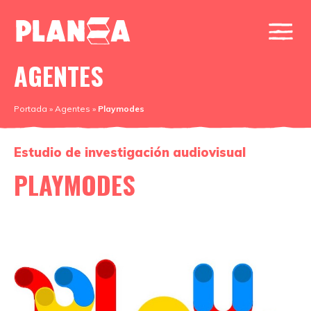
AGENTES
Portada
»
Agentes
»
Playmodes
Estudio de investigación audiovisual
PLAYMODES