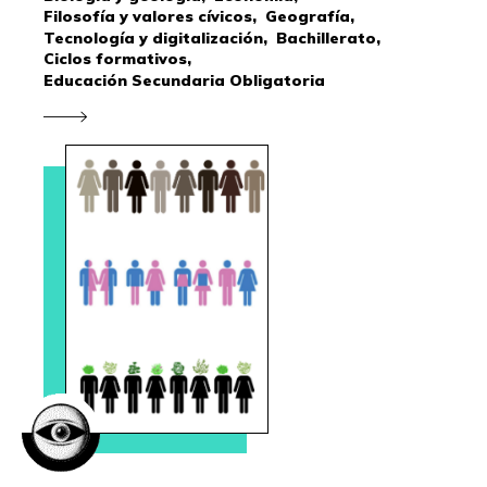
Filosofía y valores cívicos,
Geografía,
Tecnología y digitalización,
Bachillerato,
Ciclos formativos,
Educación Secundaria Obligatoria