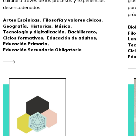
cultural a través de los procesos y experiencias
glo
desencadenados.
par
prá
Artes Escénicas,
Filosofía y valores cívicos,
Geografía,
Historias,
Música,
Bio
Tecnología y digitalización,
Bachillerato,
Fil
Ciclos formativos,
Educación de adultos,
Len
Educación Primaria,
Tec
Educación Secundaria Obligatoria
Cic
Edu