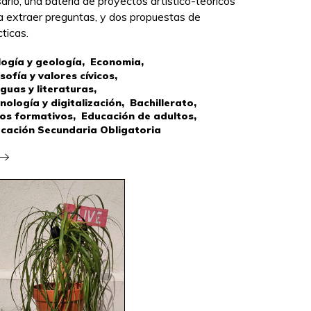
sario, una batería de proyectos artístico-teóricos
a extraer preguntas, y dos propuestas de
cticas.
logía y geología,
Economia,
osofía y valores cívicos,
guas y literaturas,
nología y digitalización,
Bachillerato,
los formativos,
Educación de adultos,
cación Secundaria Obligatoria