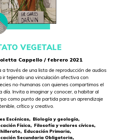
TATO VEGETALE
oletta Cappello / febrero 2021
a a través de una lista de reproducción de audios
a ir tejiendo una vinculación afectiva con
ecies no-humanas con quienes compartimos el
a día. Invita a imaginar y conocer, a habitar al
rpo como punto de partida para un aprendizaje
enible, crítico y creativo.
es Escénicas,
Biología y geología,
cación Física,
Filosofía y valores cívicos,
hillerato,
Educación Primaria,
cación Secundaria Obligatoria,