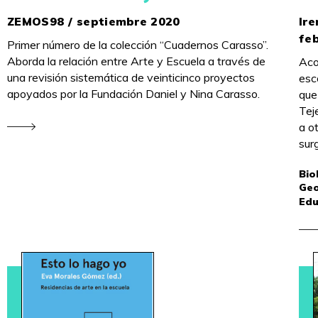
ZEMOS98 / septiembre 2020
Ir
fe
Primer número de la colección “Cuadernos Carasso”.
Aborda la relación entre Arte y Escuela a través de
Aco
una revisión sistemática de veinticinco proyectos
esc
apoyados por la Fundación Daniel y Nina Carasso.
que
Tej
a o
sur
Bio
Geo
Edu